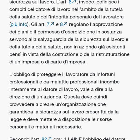
sicurezza sul lavoro
. L'art.
6
, invece, definisce i
compiti del datore di lavoro nell’ambito della
tutela
della salute
e dell’integrità personale del
lavoratore
(
più info
). Gli art.
7
e
8
regolano l'approvazione
dei piani e il permesso d'esercizio che in sostanza
servono alla salvaguardia della sicurezza sul lavoro e
della tutela della salute, non in aziende già esistenti
bensì in vista della costruzione o della ristrutturazione
di un’impresa o di parte d'impresa.
L'obbligo di proteggere il lavoratore da
infortuni
professionali
e da
malattie professionali
incombe
interamente al datore di lavoro, vale a dire alla
direzione di un'azienda. Questa deve quindi
provvedere a creare un'organizzazione che
garantisca la sicurezza sul lavoro prescritta dalla
legge e deve mettere a disposizione le risorse
personali e materiali necessarie.
Secondo l'art.
82
cpv. 1 LAINF l'obbligo del datore