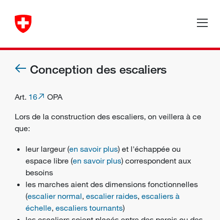
Conception des escaliers
Art.
16
OPA
Lors de la construction des escaliers, on veillera à ce
que:
leur largeur (
en savoir plus
) et l'échappée ou
espace libre (
en savoir plus
) correspondent aux
besoins
les marches aient des dimensions fonctionnelles
(
escalier normal
,
escalier raides
,
escaliers à
échelle
,
escaliers tournants
)
les escaliers soient placés entre des parois ou des