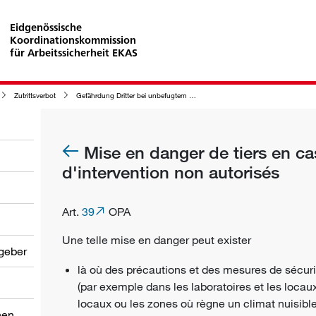
Eidgenössische
Koordinationskommission
für Arbeitssicherheit EKAS
Zutrittsverbot
Gefährdung Dritter bei unbefugtem Zutritt oder Zugriff
Mise en danger de tiers en c
d'intervention non autorisés
Art.
39
OPA
Une telle mise en
danger
peut exister
tgeber
là où des précautions et des
mesures de sécuri
(par exemple dans les laboratoires et les locaux
locaux ou les zones où règne un climat nuisible
nen