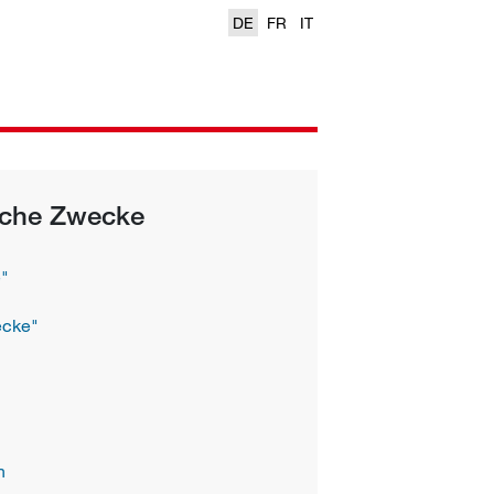
DE
FR
IT
sche Zwecke
e"
ecke"
n