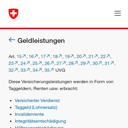
Geldleistungen
Art.
15
,
16
,
17
,
18
,
19
,
20
,
21
,
22
,
23
,
24
,
25
,
26
,
27
,
28
,
29
,
30
,
31
,
32
,
33
,
34
,
35
UVG
Diese Versicherungsleistungen werden in Form von
Taggeldern, Renten usw. erbracht:
Versicherter Verdienst
Taggeld (Lohnersatz)
Invalidenrente
Integritätsentschädigung
Hilflosenentschädigung