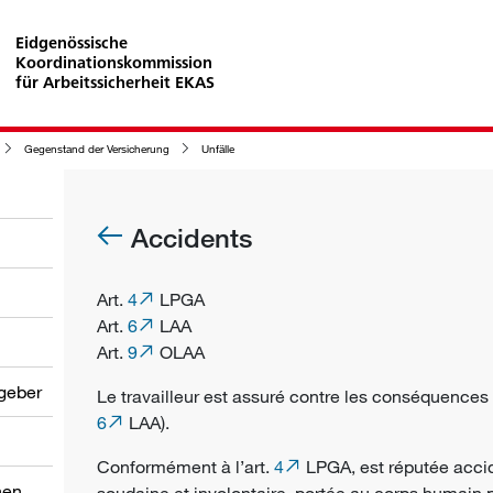
Eidgenössische
Koordinationskommission
für Arbeitssicherheit EKAS
Gegenstand der Versicherung
Unfälle
Accidents
Art.
4
LPGA
Art.
6
LAA
Art.
9
OLAA
tgeber
Le
travailleur
est assuré contre les conséquence
6
LAA).
Conformément à l’art.
4
LPGA, est réputée acci
nen
soudaine et involontaire, portée au corps humain 