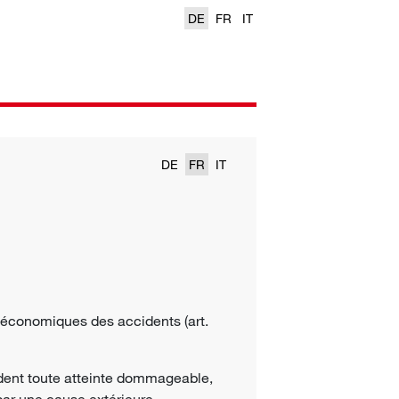
DE
FR
IT
DE
FR
IT
s économiques des
accidents
(art.
dent toute atteinte dommageable,
par une cause extérieure