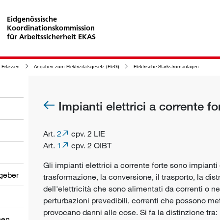
Eidgenössische
Koordinationskommission
für Arbeitssicherheit EKAS
 Erlassen
Angaben zum Elektrizitätsgesetz (EleG)
Elektrische Starkstromanlagen
Impianti elettrici a corrente fo
Art.
2
cpv. 2 LIE
Art.
1
cpv. 2 OIBT
Gli impianti elettrici a corrente forte sono impianti 
tgeber
trasformazione, la conversione, il trasporto, la dist
dell'elettricità che sono alimentati da correnti o nei
perturbazioni prevedibili, correnti che possono met
provocano danni alle cose. Si fa la distinzione tra:
nen