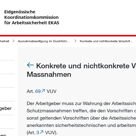
Eidgenössische
Koordinationskommission
für Arbeitssicherheit EKAS
cherheit
Ausnahmebewilligung im Durchführungsverfahren der Arbeitssicherheit
Konkrete und nichtkonkrete Vorschriften und Massnahmen
Konkrete und nichtkonkrete V
Massnahmen
Art.
69
VUV
Der
Arbeitgeber
muss zur Wahrung der Arbeitssich
tgeber
Schutzmassnahmen
treffen, die den Vorschriften
sonst geltenden Vorschriften über die Arbeitssich
anerkannten sicherheitstechnischen und arbeits
(Art.
3
VUV).
nen