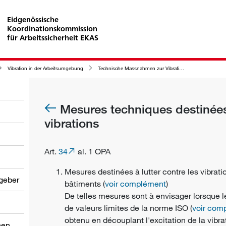
Eidgenössische
Koordinationskommission
für Arbeitssicherheit EKAS
Vibration in der Arbeitsumgebung
Technische Massnahmen zur Vibrationsbekämpfung
Mesures techniques destinées 
vibrations
Art.
34
al. 1 OPA
Mesures destinées à lutter contre les vibrati
tgeber
bâtiments (
voir complément
)
De telles mesures sont à envisager lorsque l
de valeurs limites de la norme ISO (
voir com
obtenu en découplant l'excitation de la vib
nen