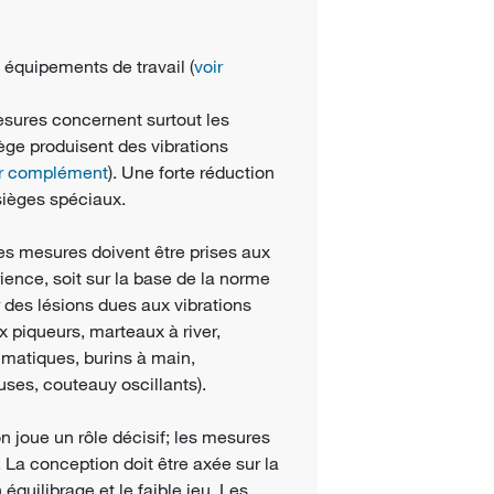
s équipements de travail (
voir
esures concernent surtout les
iège produisent des vibrations
ir complément
). Une forte réduction
sièges spéciaux.
des mesures doivent être prises aux
rience, soit sur la base de la norme
r des lésions dues aux vibrations
 piqueurs, marteaux à river,
matiques, burins à main,
ses, couteauy oscillants).
on joue un rôle décisif; les mesures
La conception doit être axée sur la
uilibrage et le faible jeu. Les