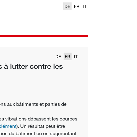
DE
FR
IT
DE
FR
IT
à lutter contre les
ons aux bâtiments et parties de
es vibrations dépassent les courbes
plément
). Un résultat peut être
ration du bâtiment ou en augmentant