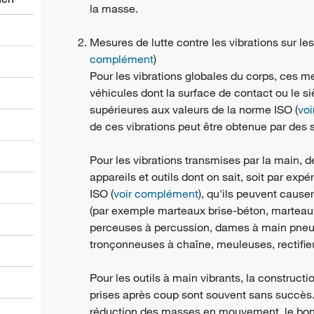
la masse.
Mesures de lutte contre les vibrations sur le
complément
)
Pour les vibrations globales du corps, ces m
véhicules dont la surface de contact ou le s
supérieures aux valeurs de la norme ISO (
vo
de ces vibrations peut être obtenue par des 
Pour les vibrations transmises par la main, 
appareils et outils dont on sait, soit par expé
ISO (
voir complément
), qu'ils peuvent cause
(par exemple marteaux brise-béton, marteaux
perceuses à percussion, dames à main pneu
tronçonneuses à chaîne, meuleuses, rectifieu
Pour les outils à main vibrants, la constructi
prises après coup sont souvent sans succès. 
réduction des masses en mouvement, le bon éq