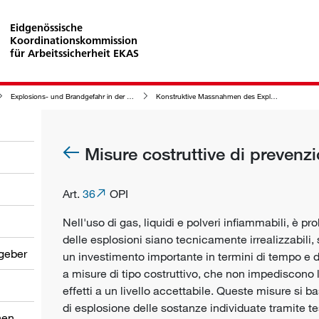
Eidgenössische
Koordinationskommission
für Arbeitssicherheit EKAS
Explosions- und Brandgefahr in der Arbeitsumgebung
Konstruktive Massnahmen des Explosionsschutzes
Misure costruttive di prevenzi
Art.
36
OPI
Nell'uso di gas, liquidi e polveri infiammabili, è p
delle esplosioni siano tecnicamente irrealizzabili
tgeber
un investimento importante in termini di tempo e de
a misure di tipo costruttivo, che non impediscono 
effetti a un livello accettabile. Queste misure si b
di esplosione delle sostanze individuate tramite te
nen