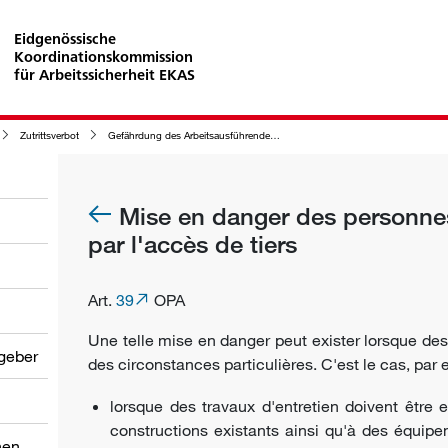
Eidgenössische
Koordinationskommission
für Arbeitssicherheit EKAS
Zutrittsverbot
Gefährdung des Arbeitsausführenden durch hinzutretende Dritte
Mise en danger des personnes
par l'accès de tiers
Art.
39
OPA
Une telle mise en
danger
peut exister lorsque des
tgeber
des circonstances particulières. C'est le cas, par
lorsque des travaux d'entretien doivent être
constructions existants ainsi qu'à des équipe
nen