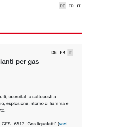
DE
FR
IT
DE
FR
IT
ianti per gas
iti, esercitati e sottoposti a
o, esplosione, ritorno di fiamma e
to.
va CFSL 6517 "Gas liquefatti" (
vedi