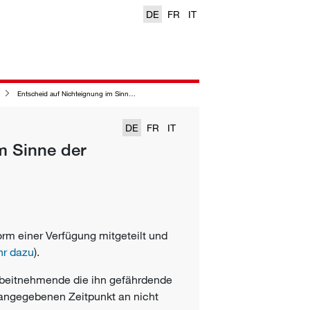
DE
FR
IT
Entscheid auf Nichteignung im Sinne der arbeitsmedizinischen Vorsorge
DE
FR
IT
m Sinne der
rm einer Verfügung mitgeteilt und
r dazu
).
Arbeitnehmende die ihn gefährdende
g angegebenen Zeitpunkt an nicht