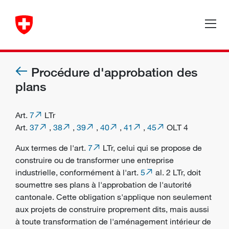
Procédure d'approbation des
plans
Art.
7
LTr
Art.
37
,
38
,
39
,
40
,
41
,
45
OLT 4
Aux termes de l'art.
7
LTr, celui qui se propose de
construire ou de transformer une entreprise
industrielle, conformément à l'art.
5
al. 2 LTr, doit
soumettre ses plans à l'approbation de l'autorité
cantonale. Cette obligation s'applique non seulement
aux projets de construire proprement dits, mais aussi
à toute transformation de l'aménagement intérieur de