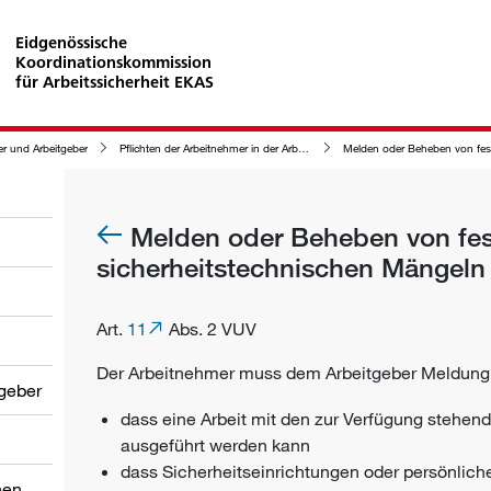
Eidgenössische
Koordinationskommission
für Arbeitssicherheit EKAS
er und Arbeitgeber
Pflichten der Arbeitnehmer in der Arbeitssicherheit
Melden oder Beheben von festgestellten sicherheitstechni
Melden oder Beheben von fes
sicherheitstechnischen Mängeln
Art.
11
Abs. 2 VUV
Der
Arbeitnehmer
muss dem
Arbeitgeber
Meldung 
tgeber
dass eine Arbeit mit den zur Verfügung stehend
ausgeführt werden kann
dass
Sicherheitseinrichtungen
oder
persönlich
nen