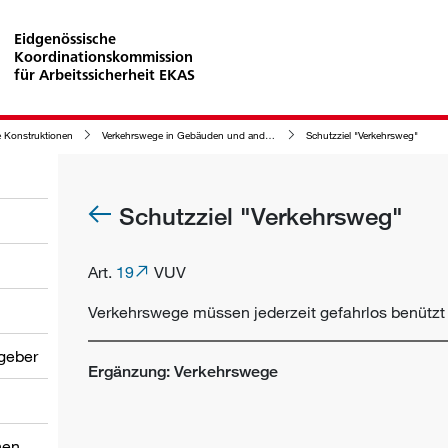
Eidgenössische
Koordinationskommission
für Arbeitssicherheit EKAS
 Konstruktionen
Verkehrswege in Gebäuden und anderen Konstruktionen sowie in deren Bereich
Schutzziel "Verkehrsweg"
Schutzziel "Verkehrsweg"
Art.
19
VUV
Verkehrswege müssen jederzeit gefahrlos benütz
tgeber
Ergänzung: Verkehrswege
nen