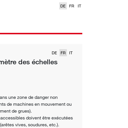
DE
FR
IT
DE
FR
IT
mètre des échelles
 dans une zone de danger non
ments de machines en mouvement ou
ement de grues).
t accessibles doivent être exécutées
(arêtes vives, soudures, etc.).