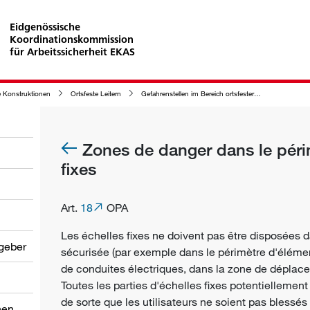
Eidgenössische
Koordinationskommission
für Arbeitssicherheit EKAS
 Konstruktionen
Ortsfeste Leitern
Gefahrenstellen im Bereich ortsfester Leitern
Zones de danger dans le péri
fixes
Art.
18
OPA
Les échelles fixes ne doivent pas être disposées
tgeber
sécurisée (par exemple dans le périmètre d'élé
de conduites électriques, dans la zone de déplac
Toutes les parties d'échelles fixes potentiellemen
de sorte que les utilisateurs ne soient pas blessés 
nen