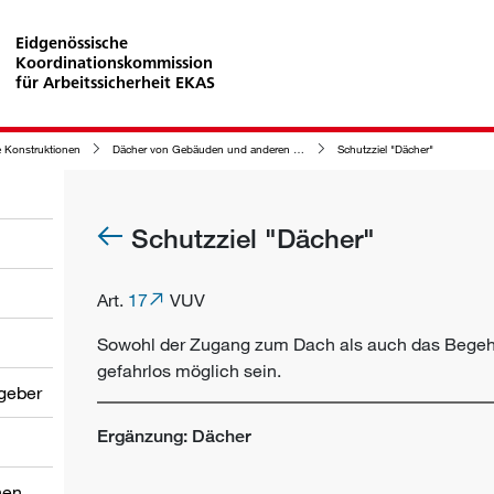
Eidgenössische
Koordinationskommission
für Arbeitssicherheit EKAS
 Konstruktionen
Dächer von Gebäuden und anderen Konstruktionen
Schutzziel "Dächer"
Schutzziel "Dächer"
Art.
17
VUV
Sowohl der Zugang zum Dach als auch das Begeh
gefahrlos möglich sein.
tgeber
Ergänzung: Dächer
nen