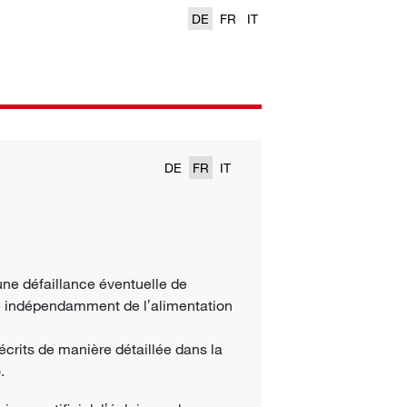
DE
FR
IT
DE
FR
IT
une défaillance éventuelle de
enté indépendamment de lʼalimentation
décrits de manière détaillée dans la
).