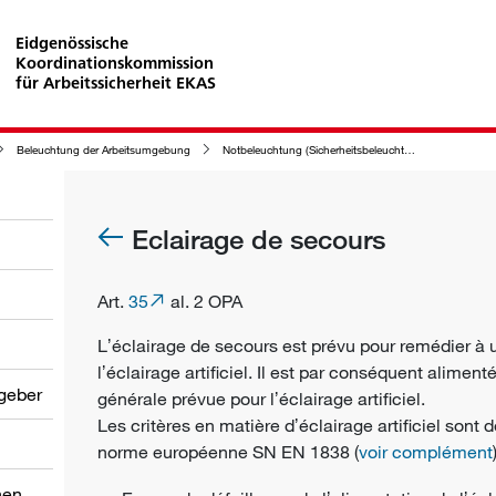
Eidgenössische
Koordinationskommission
für Arbeitssicherheit EKAS
Beleuchtung der Arbeitsumgebung
Notbeleuchtung (Sicherheitsbeleuchtung und Ersatzbeleuchtung)
Eclairage de secours
Art.
35
al. 2 OPA
Lʼéclairage de secours est prévu pour remédier à 
lʼéclairage artificiel. Il est par conséquent alim
tgeber
générale prévue pour lʼéclairage artificiel.
Les critères en matière dʼéclairage artificiel sont 
norme européenne SN EN 1838 (
voir complément
nen