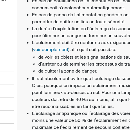
En cas de défaillance de lʼalimentation de lʼéclai
secours doit sʼenclencher automatiquement.
En cas de panne de lʼalimentation générale en c
permettre de quitter un lieu en toute sécurité.
La durée dʼexploitation de lʼéclairage de secou
pour éliminer un danger ou terminer un sauvet
Lʼéclairement doit être conforme aux exigenc
(
voir complément
) afin quʼil soit possible:
de voir les objets et les signalisations de s
dʼarrêter ou de terminer les processus de tr
de quitter la zone de danger.
Il faut absolument éviter que lʼéclairage de s
Cʼest pourquoi on impose un éclairement maxim
point lumineux au-dessus du sol. Pour une lamp
couleurs doit être de 40 Ra au moins, afin que 
être reconnaissables en tant que telles.
Lʼéclairage antipanique ou lʼéclairage des voie
moins une valeur de 50 % de lʼéclairement en c
maximale de lʼéclairement de secours doit être