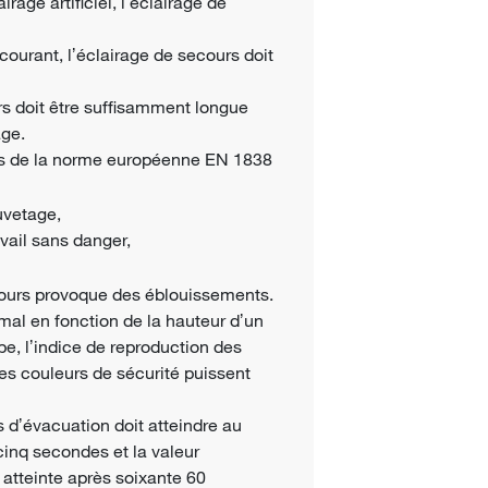
rage artificiel, lʼéclairage de
ourant, lʼéclairage de secours doit
rs doit être suffisamment longue
age.
es de la norme européenne EN 1838
auvetage,
avail sans danger,
ecours provoque des éblouissements.
al en fonction de la hauteur dʼun
e, lʼindice de reproduction des
les couleurs de sécurité puissent
s dʼévacuation doit atteindre au
inq secondes et la valeur
 atteinte après soixante 60