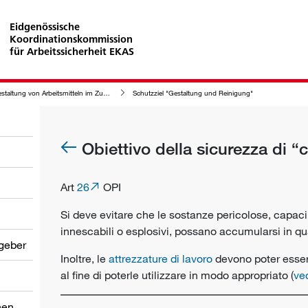
Eidgenössische
Koordinationskommission
für Arbeitssicherheit EKAS
altung von Arbeitsmitteln im Zusammenhang mit ihrer Reinigung
Schutzziel "Gestaltung und Reinigung"
Obiettivo della sicurezza di “
Art
26
OPI
Si deve evitare che le sostanze pericolose, capaci 
innescabili o esplosivi, possano accumularsi in qua
tgeber
Inoltre, le
attrezzature di lavoro
devono poter esser
al fine di poterle utilizzare in modo appropriato (
ve
nen