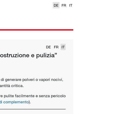
DE
FR
IT
DE
FR
IT
costruzione e pulizia”
di generare polveri o vapori nocivi,
ntità critica.
e pulite facilmente e senza pericolo
di complemento
).