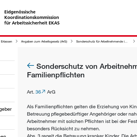
Eidgenössische
Koordinationskommission
für Arbeitssicherheit EKAS
 Erlassen
Angaben zum Arbeitsgesetz (ArG)
Sonderschutz für Arbeitnehmende im ArG
Sonderschutz von Arbeitnehm
Familienpflichten
Art.
36
ArG
Als Familienpflichten gelten die Erziehung von Ki
tgeber
Betreuung pflegebedürftiger Angehöriger oder na
Arbeitnehmer mit solchen Pflichten ist bei der Fes
besonders Rücksicht zu nehmen.
Abs. 3 regelt die Betreuung kranker Kinder. Die 
nen