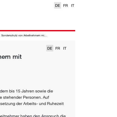
DE
FR
IT
Sonderschutz von Arbeitnehmern mit Familienpflichten
DE
FR
IT
ern mit
ndern bis 15 Jahren sowie die
he stehender Personen. Auf
tsetzung der Arbeits- und Ruhezeit
Arbeitnehmer haben den Anspruch die